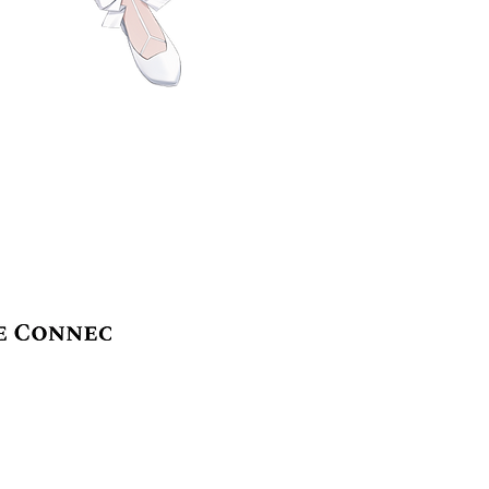
onnect Co.,
Ltd.